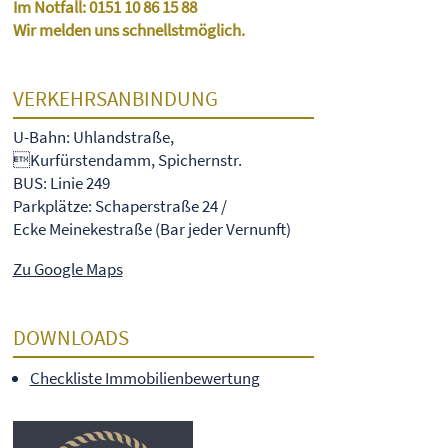
Im Notfall:
0151 10 86 15 88
Wir melden uns schnellstmöglich.
VERKEHRSANBINDUNG
U-Bahn: Uhlandstraße,
Kurfürstendamm, Spichernstr.
BUS: Linie 249
Parkplätze: Schaperstraße 24 /
Ecke Meinekestraße (Bar jeder Vernunft)
Zu Google Maps
DOWNLOADS
Checkliste Immobilienbewertung