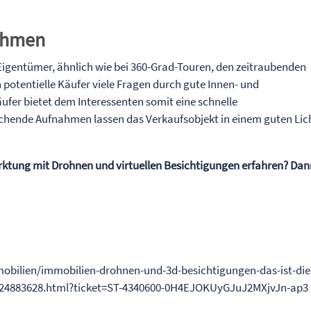
nahmen
igentümer, ähnlich wie bei 360-Grad-Touren, den zeitraubenden
otentielle Käufer viele Fragen durch gute Innen- und
er bietet dem Interessenten somit eine schnelle
chende Aufnahmen lassen das Verkaufsobjekt in einem guten Lic
ktung mit Drohnen und virtuellen Besichtigungen erfahren? Da
obilien/immobilien-drohnen-und-3d-besichtigungen-das-ist-die
ng/24883628.html?ticket=ST-4340600-0H4EJOKUyGJuJ2MXjvJn-ap3