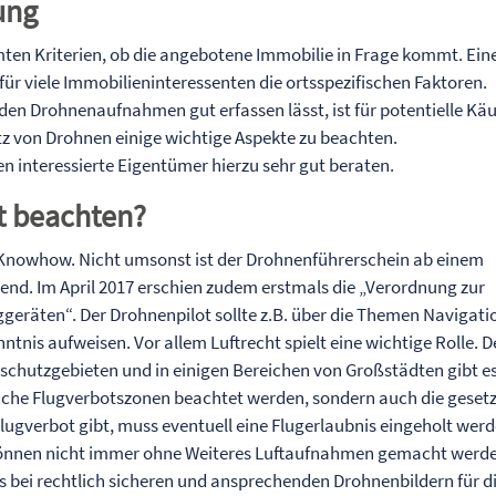
ung
en Kriterien, ob die angebotene Immobilie in Frage kommt. Ein
für viele Immobilieninteressenten die ortsspezifischen Faktoren.
 den Drohnenaufnahmen gut erfassen lässt, ist für potentielle Käu
tz von Drohnen einige wichtige Aspekte zu beachten.
interessierte Eigentümer hierzu sehr gut beraten.
t beachten?
 Knowhow. Nicht umsonst ist der Drohnenführerschein ab einem
nd. Im April 2017 erschien zudem erstmals die „Verordnung zur
eräten“. Der Drohnenpilot sollte z.B. über die Themen Navigati
tnis aufweisen. Vor allem Luftrecht spielt eine wichtige Rolle. 
urschutzgebieten und in einigen Bereichen von Großstädten gibt e
eiche Flugverbotszonen beachtet werden, sondern auch die gesetz
lugverbot gibt, muss eventuell eine Flugerlaubnis eingeholt werd
önnen nicht immer ohne Weiteres Luftaufnahmen gemacht werd
s bei rechtlich sicheren und ansprechenden Drohnenbildern für d