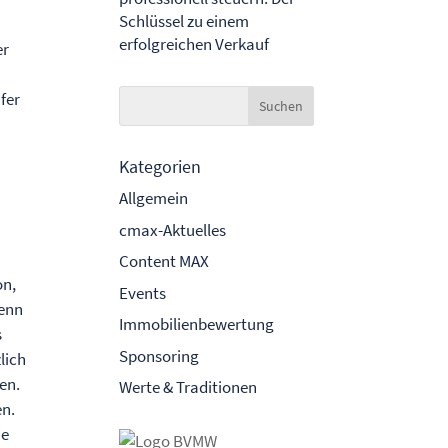
Schlüssel zu einem
erfolgreichen Verkauf
er
fer
Kategorien
Allgemein
cmax-Aktuelles
Content MAX
on,
Events
Denn
Immobilienbewertung
s
Sponsoring
lich
en.
Werte & Traditionen
en.
ie