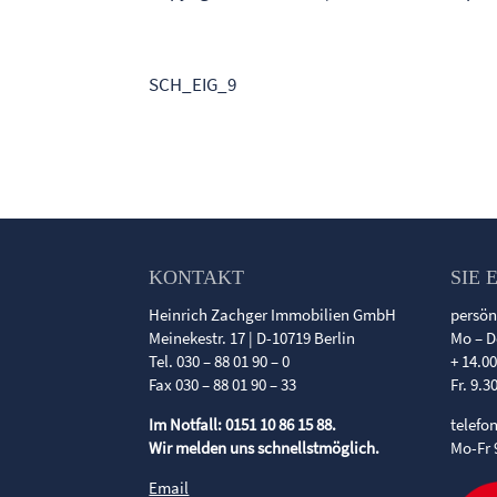
SCH_EIG_9
KONTAKT
SIE 
Heinrich Zachger Immobilien GmbH
persön
Meinekestr. 17 | D-10719 Berlin
Mo – D
Tel. 030 – 88 01 90 – 0
+ 14.0
Fax 030 – 88 01 90 – 33
Fr. 9.3
Im Notfall: 0151 10 86 15 88.
telefo
Wir melden uns schnellstmöglich.
Mo-Fr 
Email