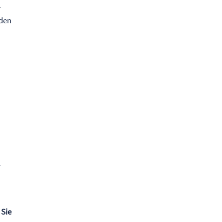
r
nden
r
 Sie