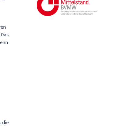
fen
 Das
wenn
 die