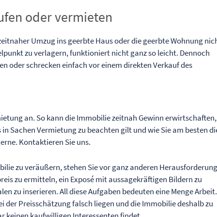
ufen oder vermieten
zeitnaher Umzug ins geerbte Haus oder die geerbte Wohnung nich
elpunkt zu verlagern, funktioniert nicht ganz so leicht. Dennoch
lten oder schrecken einfach vor einem direkten Verkauf des
rmietung an. So kann die Immobilie zeitnah Gewinn erwirtschaften,
es in Sachen Vermietung zu beachten gilt und wie Sie am besten di
erne. Kontaktieren Sie uns.
obilie zu veräußern, stehen Sie vor ganz anderen Herausforderun
eis zu ermitteln, ein Exposé mit aussagekräftigen Bildern zu
alen zu inserieren. All diese Aufgaben bedeuten eine Menge Arbeit
ei der Preisschätzung falsch liegen und die Immobilie deshalb zu
r keinen kaufwilligen Interessenten findet.