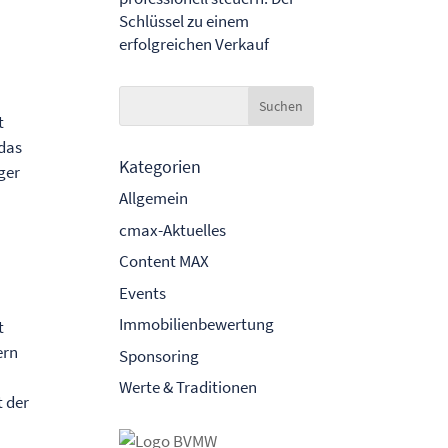
Schlüssel zu einem
erfolgreichen Verkauf
t
 das
Kategorien
ger
Allgemein
cmax-Aktuelles
Content MAX
Events
Immobilienbewertung
t
ern
Sponsoring
Werte & Traditionen
t der