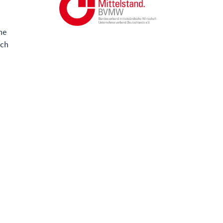
he
ich