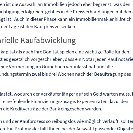
nen ist die Auswahl an Immobilien jedoch eher begrenzt, was den
sichtigung erfolgreich, geht es in die Preisverhandlungen mit dem
t ist. Auch in dieser Phase kann ein Immobilienmakler hilfreich
n der Lage ist den Kaufpreis zu senken.
rielle Kaufabwicklung
pital als auch Ihre Bonität spielen eine wichtige Rolle für den
t es gesetzlich vorgeschrieben, dass ein Notar jeden Kauf notarie
g eine Vormerkung im Grundbuch veranlasst hat und alle
kundungstermin zwei bis drei Wochen nach der Beauftragung des
astet, wodurch der Verkäufer länger auf sein Geld warten muss. 
t eine fehlende Finanzierungszusage. Experten raten dazu, den
n die Kreditverträge der Bank eingesehen wurden.
und der Kaufprozess so reibungslos wie möglich verläuft, sollte
en. Ein Profimakler hilft Ihnen bei der Auswahl passender Objekt