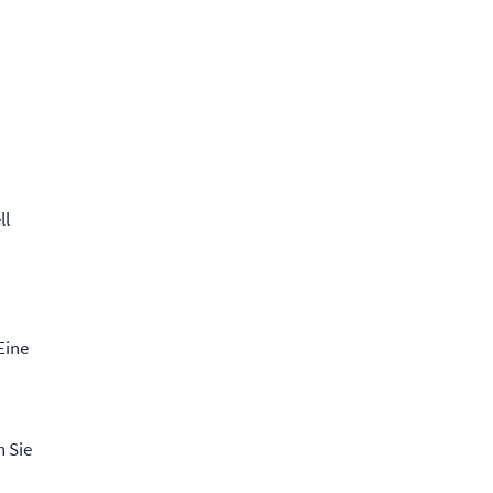
ll
Eine
n Sie
e