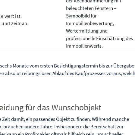
e wert ist.
 und zeitnah.
is sechs Monate vom ersten Besichtigungstermin bis zur Übergabe
nen absolut reibungslosen Ablauf des Kaufprozesses voraus, welc
eidung für das Wunschobjekt
 Zeit damit, ein passendes Objekt zu finden. Während manche
n, brauchen andere Jahre. Insbesondere die Bereitschaft zur
ier kann ein Profimakler oftmals hilfreich sein, um schneller