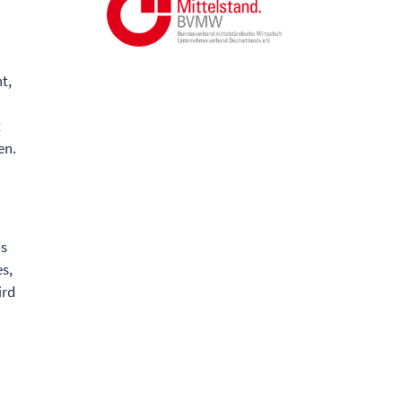
t,
t
en.
ds
es,
ird