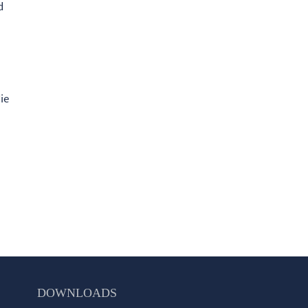
d
die
DOWNLOADS