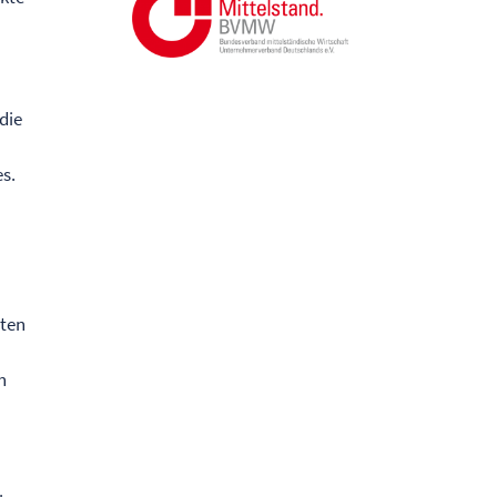
die
es.
nten
n