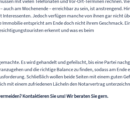
müssen mit vielen Telefonaten und Vor-Ort-Terminen rechnen. Vie
 – auch am Wochenende – erreichbar zu sein, ist anstrengend. Hi
 Interessenten. Jedoch verfügen manche von ihnen gar nicht üb
die Immobilie entspricht am Ende doch nicht ihrem Geschmack. Ei
esichtigungstouristen erkennt und was es beim
gemachte. Es wird gehandelt und gefeilscht, bis eine Partei nachg
e ranzugehen und die richtige Balance zu finden, sodass am Ende e
usforderung. Schließlich wollen beide Seiten mit einem guten Ge
ich mit einem zufriedenen Lächeln den Notarvertrag unterzeichn
ermeiden? Kontaktieren Sie uns! Wir beraten Sie gern.