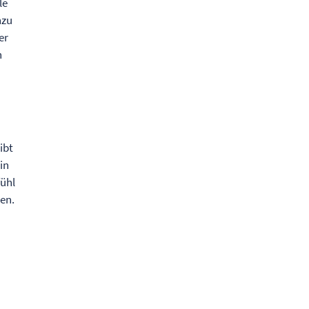
le
nzu
er
n
ibt
in
fühl
en.