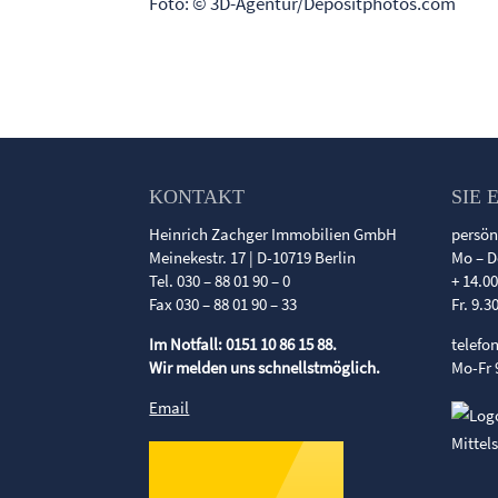
Foto: © 3D-Agentur/Depositphotos.com
KONTAKT
SIE 
Heinrich Zachger Immobilien GmbH
persön
Meinekestr. 17 | D-10719 Berlin
Mo – D
Tel. 030 – 88 01 90 – 0
+ 14.0
Fax 030 – 88 01 90 – 33
Fr. 9.3
Im Notfall: 0151 10 86 15 88.
telefo
Wir melden uns schnellstmöglich.
Mo-Fr 
Email