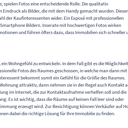
 spielen Fotos eine entscheidende Rolle. Die qualitativ
n Eindruck als Bilder, die mit dem Handy gemacht wurden. Diese
zahl der Kaufinteressenten wider. Ein
Exposé
mit professionellen
it Smartphone Bildern. Inserate mit hochwertigen Fotos wirken
otionen und führen öfters dazu, dass Immobilien sich schneller 
 ein Wohngefühl zu entwickeln. In dem Fall gibt es die Möglichkei
essionelle Fotos des Raumes geschossen, in welche man dann mit
Interessent bekommt somit ein Gefühl für die Größe des Raumes.
 Wohnung attraktiv, dann nehmen sie in der Regel auch Kontakt a
llung im Internet, die zur Kontaktaufnahme verhelfen soll und die
g. Es ist wichtig, dass die Räume auf keinen Fall leer sind oder
Stimmung erzeugt wird. Zur Besichtigung können Verkäufer auf 
Ihnen dabei die richtige Lösung für Ihre Immobilie zu finden.