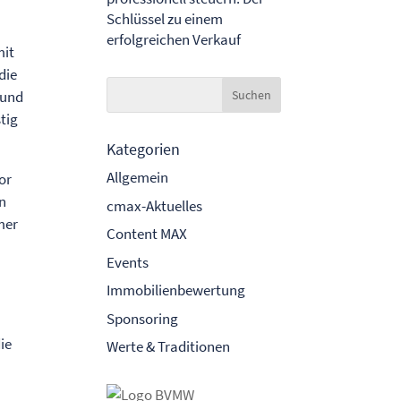
Schlüssel zu einem
erfolgreichen Verkauf
mit
die
 und
tig
Kategorien
Allgemein
or
en
cmax-Aktuelles
mer
Content MAX
u
Events
Immobilienbewertung
Sponsoring
die
Werte & Traditionen