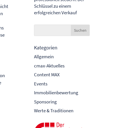
Schlüssel zu einem
icht
erfolgreichen Verkauf
in
ns
ese
Kategorien
Allgemein
h
cmax-Aktuelles
Content MAX
von
e
Events
Immobilienbewertung
Sponsoring
Werte & Traditionen