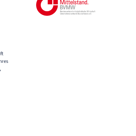
ft
hres
,