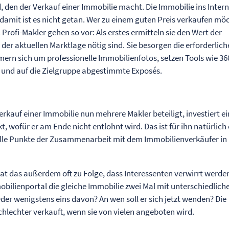
den der Verkauf einer Immobilie macht. Die Immobilie ins Inter
damit ist es nicht getan. Wer zu einem guten Preis verkaufen mö
rofi-Makler gehen so vor: Als erstes ermitteln sie den Wert der
der aktuellen Marktlage nötig sind. Sie besorgen die erforderlic
ern sich um professionelle Immobilienfotos, setzen Tools wie 36
 und auf die Zielgruppe abgestimmte Exposés.
erkauf einer Immobilie nun mehrere Makler beteiligt, investiert ei
t, wofür er am Ende nicht entlohnt wird. Das ist für ihn natürlich 
 alle Punkte der Zusammenarbeit mit dem Immobilienverkäufer in
at das außerdem oft zu Folge, dass Interessenten verwirrt werde
mobilienportal die gleiche Immobilie zwei Mal mit unterschiedlich
der wenigstens eins davon? An wen soll er sich jetzt wenden? Die
schlechter verkauft, wenn sie von vielen angeboten wird.