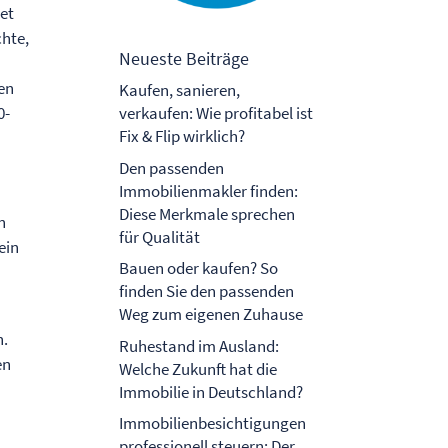
net
chte,
Neueste Beiträge
hen
Kaufen, sanieren,
0-
verkaufen: Wie profitabel ist
Fix & Flip wirklich?
Den passenden
Immobilienmakler finden:
Diese Merkmale sprechen
n
für Qualität
ein
Bauen oder kaufen? So
finden Sie den passenden
Weg zum eigenen Zuhause
n.
Ruhestand im Ausland:
en
Welche Zukunft hat die
Immobilie in Deutschland?
Immobilienbesichtigungen
professionell steuern: Der