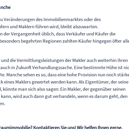
anche
h zu Veränderungen des Immobilienmarktes oder des
fern und Maklern führen wird, bleibt abzuwarten.
n der Vergangenheit üblich, dass Verkäufer und Käufer die
 besonders begehrten Regionen zahlten Käufer hingegen öfter all
e und die Vermittlungsleistungen der Makler auch weiterhin ihren
t auch in Zukunft Verhandlungssache. Eine bestimmte Höhe ist ni
erte. Manche sehen es so, dass eine hohe Provision nun noch stärk
k eines Maklers gewertet werden kann. Als Eigentümer, der seine
l, könnte man sich also sagen: Ein Makler, der gegenüber seinen
 kann, wird auch dann gut verhandeln, wenn es darum geht, den
en.
 Traumimmobilie? Kontaktieren Sie uns! Wir helfen Ihnen gerne.