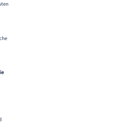
sten
iche
ie
d