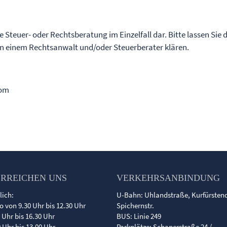
ne Steuer- oder Rechtsberatung im Einzelfall dar. Bitte lassen Sie 
von einem Rechtsanwalt und/oder Steuerberater klären.
com
ERREICHEN UNS
VERKEHRSANBINDUNG
lich:
U-Bahn: Uhlandstraße, Kurfürste
o von 9.30 Uhr bis 12.30 Uhr
Spichernstr.
0 Uhr bis 16.30 Uhr
BUS: Linie 249
0 Uhr bis 13.00 Uhr
Parkplätze: Schaperstraße 24 /