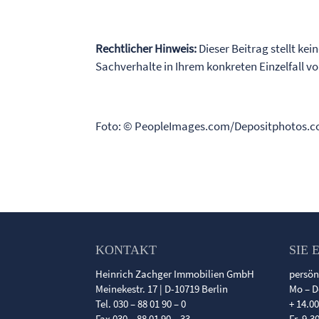
Rechtlicher Hinweis:
Dieser Beitrag stellt kei
Sachverhalte in Ihrem konkreten Einzelfall 
Foto: © PeopleImages.com/Depositphotos.
KONTAKT
SIE 
Heinrich Zachger Immobilien GmbH
persön
Meinekestr. 17 | D-10719 Berlin
Mo – D
Tel. 030 – 88 01 90 – 0
+ 14.0
Fax 030 – 88 01 90 – 33
Fr. 9.3