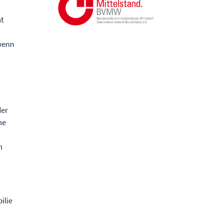
ht
 wenn
der
ne
n
ilie