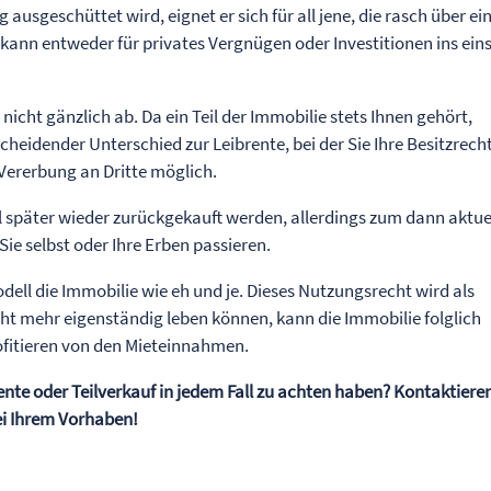
 ausgeschüttet wird, eignet er sich für all jene, die rasch über ei
nn entweder für privates Vergnügen oder Investitionen ins eins
nicht gänzlich ab. Da ein Teil der Immobilie stets Ihnen gehört,
scheidender Unterschied zur Leibrente, bei der Sie Ihre Besitzrech
Vererbung an Dritte möglich.
l später wieder zurückgekauft werden, allerdings zum dann aktue
ie selbst oder Ihre Erben passieren.
dell die Immobilie wie eh und je. Dieses Nutzungsrecht wird als
cht mehr eigenständig leben können, kann die Immobilie folglich
ofitieren von den Mieteinnahmen.
ente oder Teilverkauf in jedem Fall zu achten haben? Kontaktieren
ei Ihrem Vorhaben!