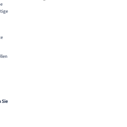
ne
tige
te
llen
 Sie