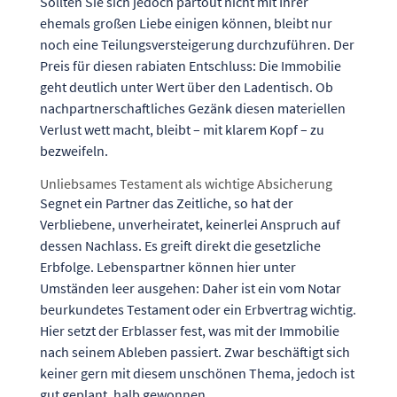
Sollten Sie sich jedoch partout nicht mit Ihrer
ehemals großen Liebe einigen können, bleibt nur
noch eine Teilungsversteigerung durchzuführen. Der
Preis für diesen rabiaten Entschluss: Die Immobilie
geht deutlich unter Wert über den Ladentisch. Ob
nachpartnerschaftliches Gezänk diesen materiellen
Verlust wett macht, bleibt – mit klarem Kopf – zu
bezweifeln.
Unliebsames Testament als wichtige Absicherung
Segnet ein Partner das Zeitliche, so hat der
Verbliebene, unverheiratet, keinerlei Anspruch auf
dessen Nachlass. Es greift direkt die gesetzliche
Erbfolge. Lebenspartner können hier unter
Umständen leer ausgehen: Daher ist ein vom Notar
beurkundetes Testament oder ein Erbvertrag wichtig.
Hier setzt der Erblasser fest, was mit der Immobilie
nach seinem Ableben passiert. Zwar beschäftigt sich
keiner gern mit diesem unschönen Thema, jedoch ist
gut geplant, halb gewonnen.