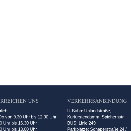
ERREICHEN UNS
VERKEHRSANBINDUNG
lich:
U-Bahn: Uhlandstraße,
o von 9.30 Uhr bis 12.30 Uhr
Kurfürstendamm, Spichernstr.
0 Uhr bis 16.30 Uhr
BUS: Linie 249
30 Uhr bis 13.00 Uhr
Parkplätze: Schaperstraße 24 /