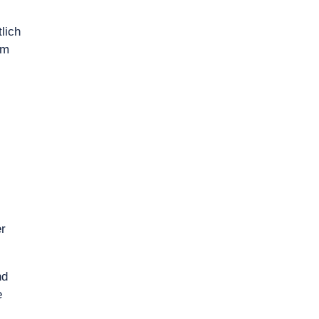
lich
um
.
er
nd
e