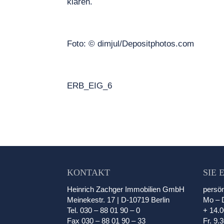
klären.
Foto: © dimjul/Depositphotos.com
ERB_EIG_6
KONTAKT
SIE 
Heinrich Zachger Immobilien GmbH
persön
Meinekestr. 17 | D-10719 Berlin
Mo – D
Tel. 030 – 88 01 90 – 0
+ 14.0
Fax 030 – 88 01 90 – 33
Fr. 9.