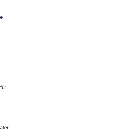
re
für
ater