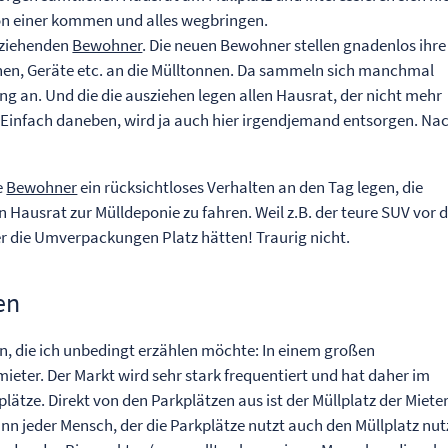
hon einer kommen und alles wegbringen.
sziehenden
Bewohner
. Die neuen Bewohner stellen gnadenlos ihre
en, Geräte etc. an die Mülltonnen. Da sammeln sich manchmal
an. Und die die ausziehen legen allen Hausrat, der nicht mehr
. Einfach daneben, wird ja auch hier irgendjemand entsorgen. Na
e
Bewohner
ein rücksichtloses Verhalten an den Tag legen, die
n Hausrat zur Mülldeponie zu fahren. Weil z.B. der teure SUV vor 
er die Umverpackungen Platz hätten! Traurig nicht.
en
in, die ich unbedingt erzählen möchte: In einem großen
ieter. Der Markt wird sehr stark frequentiert und hat daher im
tze. Direkt von den Parkplätzen aus ist der Müllplatz der Miete
kann jeder Mensch, der die Parkplätze nutzt auch den Müllplatz nut