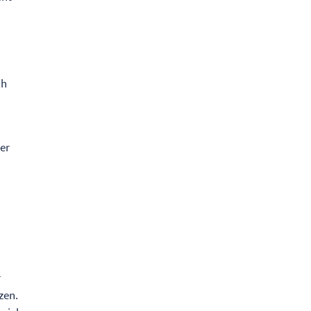
ch
der
r
zen.