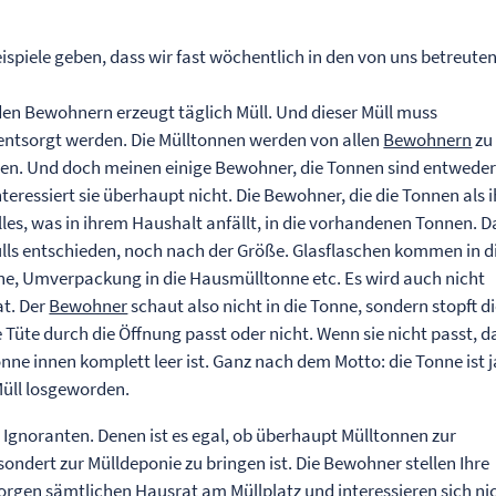
ispiele geben, dass wir fast wöchentlich in den von uns betreute
 den Bewohnern erzeugt täglich Müll. Und dieser Müll muss
entsorgt werden. Die Mülltonnen werden von allen
Bewohnern
zu
utzen. Und doch meinen einige Bewohner, die Tonnen sind entweder
nteressiert sie überhaupt nicht. Die Bewohner, die die Tonnen als i
les, was in ihrem Haushalt anfällt, in die vorhandenen Tonnen. 
lls entschieden, noch nach der Größe. Glasflaschen kommen in d
e, Umverpackung in die Hausmülltonne etc. Es wird auch nicht
at. Der
Bewohner
schaut also nicht in die Tonne, sondern stopft d
e Tüte durch die Öffnung passt oder nicht. Wenn sie nicht passt, 
onne innen komplett leer ist. Ganz nach dem Motto: die Tonne ist j
Müll losgeworden.
e Ignoranten. Denen ist es egal, ob überhaupt Mülltonnen zur
ndert zur Mülldeponie zu bringen ist. Die Bewohner stellen Ihre
orgen sämtlichen Hausrat am Müllplatz und interessieren sich ni