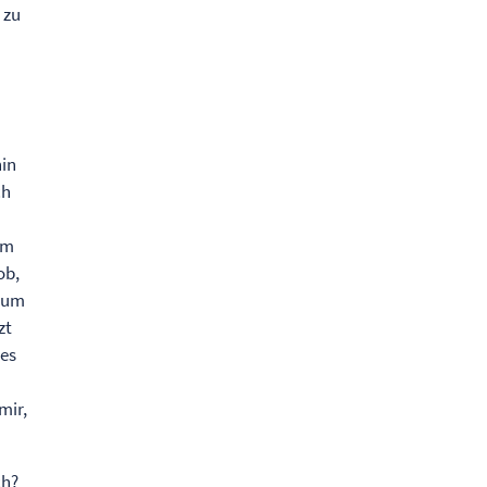
 zu
hin
ch
um
ob,
kaum
zt
nes
mir,
ch?