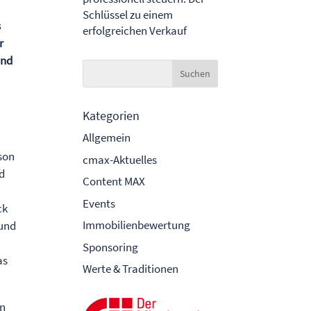
Schlüssel zu einem
s
erfolgreichen Verkauf
r
und
Kategorien
Allgemein
son
cmax-Aktuelles
nd
Content MAX
Events
ck
Immobilienbewertung
 und
Sponsoring
as
Werte & Traditionen
en