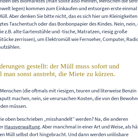
unden des Biomarktes (man sollte also meinen, Menschen die sehr 
welt legen) kommen zum Einkaufen und entsorgen erste einmal 
l. Aber denken Sie bitte nicht, das es sich hier um Kleinigkeiten
utztes Taschentuch oder das Bonbonpapier des Kindes. Nein, nein, 
e z.B. alte Gartenstühle und -tische, Matratzen, riesig große
 Stücke zerrissen), um Elektromüll wie Fernseher, Computer, Radi
aufzählen.
erungen gestellt: der Müll muss sofort und
 man sonst anstrebt, die Miete zu kürzen.
 Menschen (die oftmals mit riesigen, teuren und literweise Benzin
utt machen, nein, sie verursachen Kosten, die von den Bewohn
rden müssen.
wie oben beschrieben „misshandelt“ werden? Na, die anderen
er
Hausverwaltung
. Aber manchmal in einer Art und Weise, als h
en Müll selbst dort hingebracht. Und dann werden unlösbare