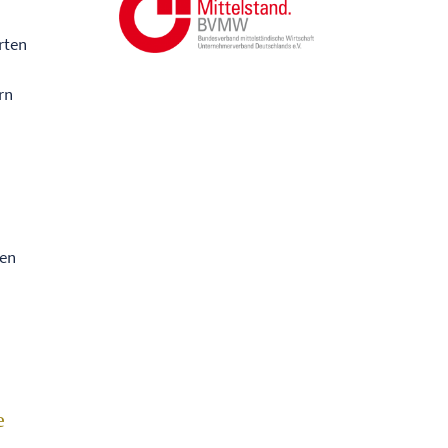
rten
rn
hen
e