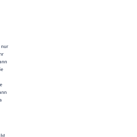
n
 nur
hr
Dann
ie
ie
dann
a
cht