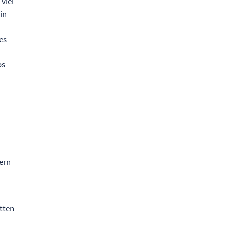
viel
in
es
os
ern
ätten