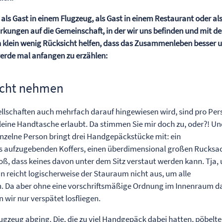
 als Gast in einem Flugzeug, als Gast in einem Restaurant oder al
rkungen auf die Gemeinschaft, in der wir uns befinden und mit de
 klein wenig Rücksicht helfen, dass das Zusammenleben besser 
 werde mal anfangen zu erzählen:
sicht nehmen
ellschaften auch mehrfach darauf hingewiesen wird, sind pro Per
leine Handtasche erlaubt. Da stimmen Sie mir doch zu, oder?! U
nzelne Person bringt drei Handgepäckstücke mit: ein
s aufzugebenden Koffers, einen überdimensional großen Rucksa
roß, dass keines davon unter dem Sitz verstaut werden kann. Tja,
 reicht logischerweise der Stauraum nicht aus, um alle
. Da aber ohne eine vorschriftsmäßige Ordnung im Innenraum d
 wir nur verspätet losfliegen.
lugzeug abging. Die, die zu viel Handgepäck dabei hatten, pöbelt