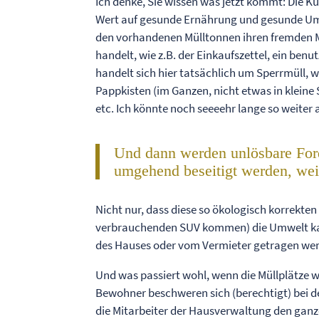
Ich denke, Sie wissen was jetzt kommt: Die K
Wert auf gesunde Ernährung und gesunde Um
den vorhandenen Mülltonnen ihren fremden Mül
handelt, wie z.B. der Einkaufszettel, ein ben
handelt sich hier tatsächlich um Sperrmüll, wi
Pappkisten (im Ganzen, nicht etwas in kleine
etc. Ich könnte noch seeeehr lange so weiter 
Und dann werden unlösbare Ford
umgehend beseitigt werden, weil
Nicht nur, dass diese so ökologisch korrekten
verbrauchenden SUV kommen) die Umwelt kap
des Hauses oder vom Vermieter getragen we
Und was passiert wohl, wenn die Müllplätze 
Bewohner beschweren sich (berechtigt) bei d
die Mitarbeiter der Hausverwaltung den ganz