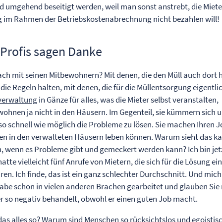
nd umgehend beseitigt werden, weil man sonst anstrebt, die Miete
ng im Rahmen der Betriebskostenabrechnung nicht bezahlen will!
Profis sagen Danke
ch mit seinen Mitbewohnern? Mit denen, die den Müll auch dort 
 die Regeln halten, mit denen, die für die Müllentsorgung eigentli
verwaltung
in Gänze für alles, was die Mieter selbst veranstalten,
wohnen ja nicht in den Häusern. Im Gegenteil, sie kümmern sich 
o schnell wie möglich die Probleme zu lösen. Sie machen Ihren J
ieden in den verwalteten Häusern leben können. Warum sieht das 
n, wenn es Probleme gibt und gemeckert werden kann? Ich bin jet
hatte vielleicht fünf Anrufe von
Mietern
, die sich für die Lösung ei
en. Ich finde, das ist ein ganz schlechter Durchschnitt. Und mich
habe schon in vielen anderen Brachen gearbeitet und glauben Sie 
er so negativ behandelt, obwohl er einen guten Job macht.
das alles so? Warum sind Menschen so rücksichtslos und egoistis