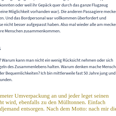
n konnten oder weil ihr Gepäck quer durch das ganze Flugzeug
 eine Möglichkeit vorhanden war). Die anderen Passagiere mecke
nnten. Und das Bordpersonal war vollkommen überfordert und
ese nicht besser aufgepasst haben. Also mal wieder alle am mecke
hrere Menschen zusammenkommen.
s
o? Warum kann man nicht ein wenig Rücksicht nehmen oder sich
n Regeln des Zusammenlebens halten. Warum denken mache Mensc
der Bequemlichkeiten? Ich bin mittlerweile fast 50 Jahre jung und
funden.
meter Umverpackung an und jeder leget seinen
ht wird, ebenfalls zu den Mülltonnen. Einfach
endjemand entsorgen. Nach dem Motto: nach mir di