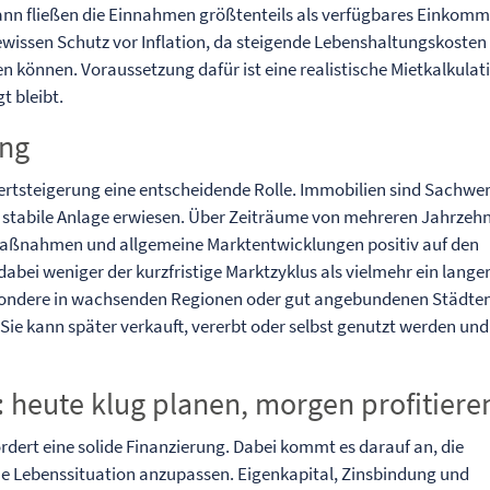
Dann fließen die Einnahmen größtenteils als verfügbares Einkomm
ewissen Schutz vor Inflation, da steigende Lebenshaltungskosten
en können. Voraussetzung dafür ist eine realistische Mietkalkulat
t bleibt.
ung
rtsteigerung eine entscheidende Rolle. Immobilien sind Sachwe
se stabile Anlage erwiesen. Über Zeiträume von mehreren Jahrzeh
rmaßnahmen und allgemeine Marktentwicklungen positiv auf den
abei weniger der kurzfristige Marktzyklus als vielmehr ein lange
besondere in wachsenden Regionen oder gut angebundenen Städte
t: Sie kann später verkauft, vererbt oder selbst genutzt werden und
: heute klug planen, morgen profitiere
rdert eine solide Finanzierung. Dabei kommt es darauf an, die
ene Lebenssituation anzupassen. Eigenkapital, Zinsbindung und