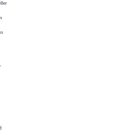
ller
um
rn
r
d