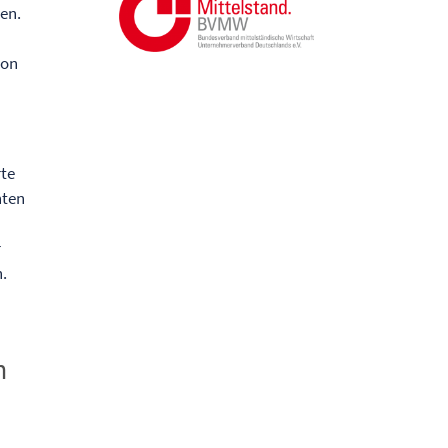
en.
ion
rte
nten
r
n.
n